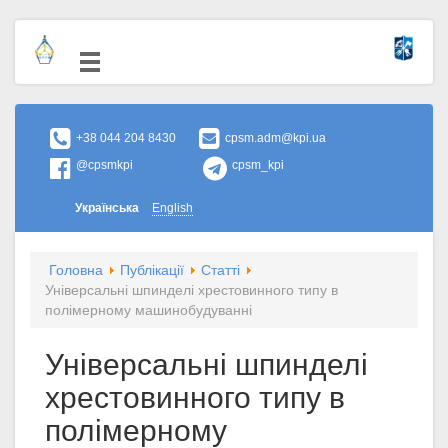
+38 044 204 8430
cpsm.adm@kpi.ua
@cpsmkpi
cpsm_kpi
Українська
English
Головна
Публікації
Статті
Універсальні шпинделі хрестовинного типу в
полімерному машинобудуванні
Універсальні шпинделі
хрестовинного типу в
полімерному