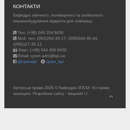
КОНТАКТИ
Кафедра хімічного, полімерного та силікатного
машинобудування відкрита для співпраці.
Тел: (+38) 044 204 8430
Моб. тел: (093)204-30-17; (098)044-95-44;
(099)117-35-12.
Факс: (+38) 044 406 8430
Email: cpsm.adm@kpi.ua
@cpsmkpi
cpsm_kpi
Авторські права 2026 © Кафедра ХПСМ. Усі права
захищені. Розробник сайту -
Івіцький І.І.