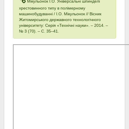
Мікульонок І.О. Універсальні шпинделі
хрестовинного типу в полімерному
машинобудуванні / І.О. Мікульонок // Вісник
Житомирського державного технологічного
університету: Серія «Технічні науки». – 2014. –
№ 3 (70). – С. 35–41.