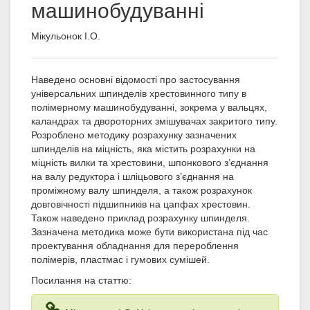
машинобудуванні
Мікульонок І.О.
Наведено основні відомості про застосування
універсальних шпинделів хрестовинного типу в
полімерному машинобудуванні, зокрема у вальцях,
каландрах та двороторних змішувачах закритого типу.
Розроблено методику розрахунку зазначених
шпинделів на міцність, яка містить розрахунки на
міцність вилки та хрестовини, шпонкового з’єднання
на валу редуктора і шліцьового з’єднання на
проміжному валу шпинделя, а також розрахунок
довговічності підшипників на цапфах хрестовин.
Також наведено приклад розрахунку шпинделя.
Зазначена методика може бути використана під час
проектування обладнання для перероблення
полімерів, пластмас і гумових сумішей.
Посилання на статтю: