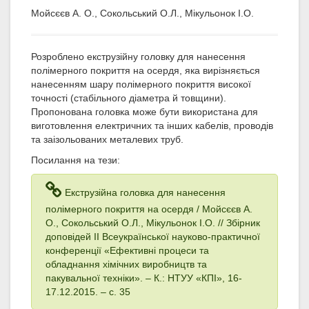
Мойсєєв А. О., Сокольський О.Л., Мікульонок І.О.
Розроблено екструзійну головку для нанесення
полімерного покриття на осердя, яка вирізняється
нанесенням шару полімерного покриття високої
точності (стабільного діаметра й товщини).
Пропонована головка може бути використана для
виготовлення електричних та інших кабелів, проводів
та заізольованих металевих труб.
Посилання на тези:
Екструзійна головка для нанесення
полімерного покриття на осердя / Мойсєєв А.
О., Сокольський О.Л., Мікульонок І.О. // Збірник
доповідей ІІ Всеукраїнської науково-практичної
конференції «Ефективні процеси та
обладнання хімічних виробництв та
пакувальної техніки». – К.: НТУУ «КПІ», 16-
17.12.2015. – с. 35