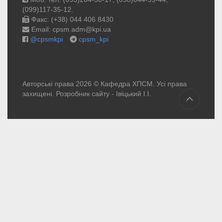
(099)117-35-12.
Факс: (+38) 044 406 8430
Email: cpsm.adm@kpi.ua
@cpsmkpi
cpsm_kpi
Авторські права 2026 © Кафедра ХПСМ. Усі права
захищені. Розробник сайту -
Івіцький І.І.