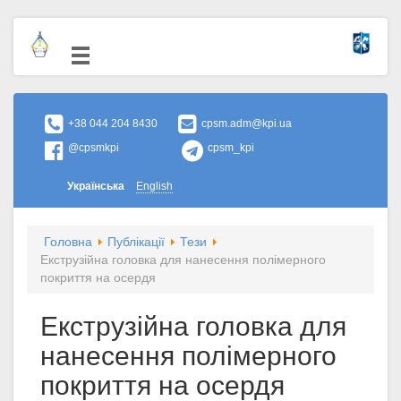
+38 044 204 8430
cpsm.adm@kpi.ua
@cpsmkpi
cpsm_kpi
Українська
English
Головна
Публікації
Тези
Екструзійна головка для нанесення полімерного
покриття на осердя
Екструзійна головка для
нанесення полімерного
покриття на осердя