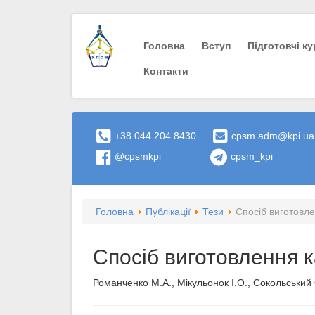
Головна
Вступ
Пiдготовчi к
Контакти
+38 044 204 8430
cpsm.adm@kpi.ua
@cpsmkpi
cpsm_kpi
Головна
Публікації
Тези
Спосіб виготовл
Спосіб виготовлення 
Романченко М.А., Мікульонок І.О., Сокольський 