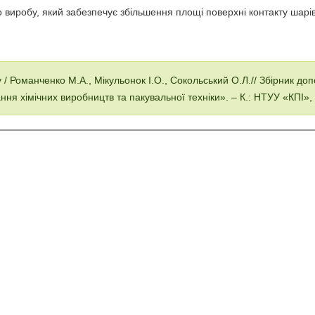
 виробу, який забезпечує збільшення площі поверхні контакту шарі
 Романченко М.А., Мікульонок І.О., Сокольський О.Л.// Збірник допо
я хімічних виробництв та пакувальної техніки». – К.: НТУУ «КПІ», 