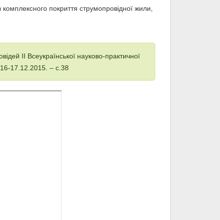
в комплексного покриття струмопровідної жили,
відей ІІ Всеукраїнської науково-практичної
16-17.12.2015. – с.38