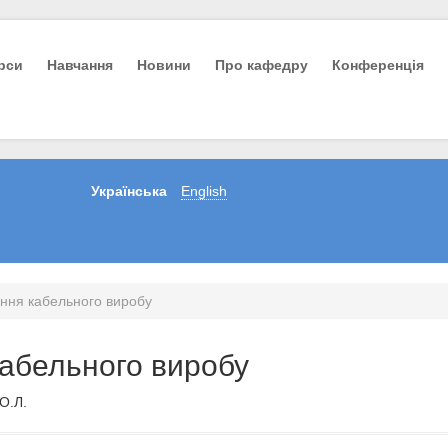
урси
Навчання
Новини
Про кафедру
Конференція
Українська
English
ення кабельного виробу
кабельного виробу
О.Л.