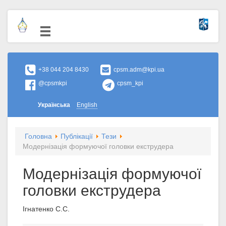
+38 044 204 8430
cpsm.adm@kpi.ua
@cpsmkpi
cpsm_kpi
Українська
English
Головна
Публікації
Тези
Модернізація формуючої голoвки екструдера
Модернізація формуючої
голoвки екструдера
Ігнатенко С.С.