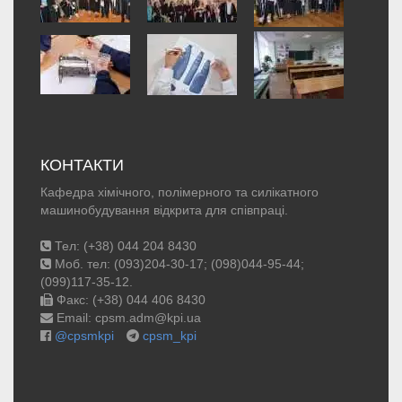
КОНТАКТИ
Кафедра хімічного, полімерного та силікатного
машинобудування відкрита для співпраці.
Тел: (+38) 044 204 8430
Моб. тел: (093)204-30-17; (098)044-95-44;
(099)117-35-12.
Факс: (+38) 044 406 8430
Email: cpsm.adm@kpi.ua
@cpsmkpi
cpsm_kpi