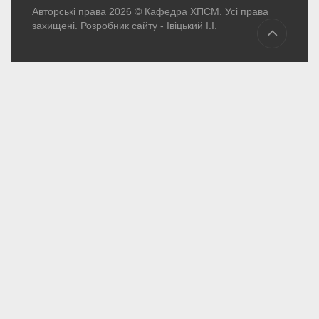
Авторські права 2026 © Кафедра ХПСМ. Усі права
захищені. Розробник сайту -
Івіцький І.І.