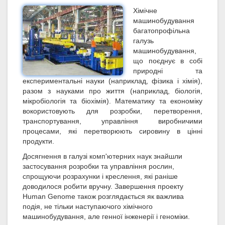
Хімічне
машинобудування
багатопрофільна
галузь
машинобудування,
що поєднує в собі
природні та
експериментальні науки (наприклад, фізика і хімія),
разом з науками про життя (наприклад, біологія,
мікробіологія та біохімія). Математику та економіку
вокористовують для розробки, перетворення,
транспортування, управління виробничими
процесами, які перетворюють сировину в цінні
продукти.
Досягнення в галузі комп'ютерних наук знайшли
застосування розробки та управління рослин,
спрощуючи розрахунки і креслення, які раніше
доводилося робити вручну. Завершення проекту
Human Genome також розглядається як важлива
подія, не тільки наступаючого хімічного
машинобудування, але генної інженерії і геноміки.