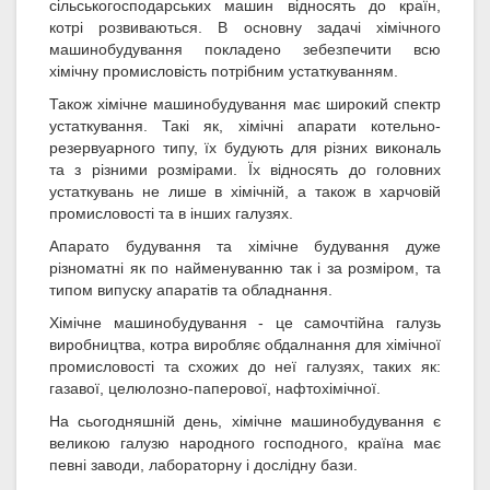
сільськогосподарських машин відносять до країн,
котрі розвиваються. В основну задачі хімічного
машинобудування покладено зебезпечити всю
хімічну промисловість потрібним устаткуванням.
Також хімічне машинобудування має широкий спектр
устаткування. Такі як, хімічні апарати котельно-
резервуарного типу, їх будують для різних викональ
та з різними розмірами. Їх відносять до головних
устаткувань не лише в хімічній, а також в харчовій
промисловості та в інших галузях.
Апарато будування та хімічне будування дуже
різноматні як по найменуванню так і за розміром, та
типом випуску апаратів та обладнання.
Хімічне машинобудування - це самочтійна галузь
виробництва, котра виробляє обдалнання для хімічної
промисловості та схожих до неї галузях, таких як:
газавої, целюлозно-паперової, нафтохімічної.
На сьогодняшній день, хімічне машинобудування є
великою галузю народного господного, країна має
певні заводи, лабораторну і дослідну бази.