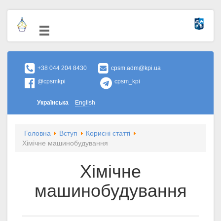
+38 044 204 8430
cpsm.adm@kpi.ua
@cpsmkpi
cpsm_kpi
Українська
English
Головна
Вступ
Корисні статті
Хімічне машинобудування
Хімічне
машинобудування