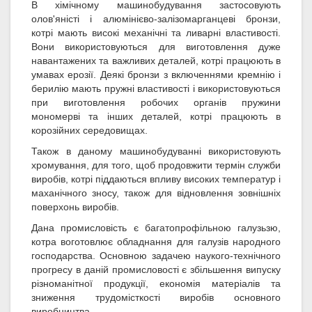
В хімічному машинобудування застосовують
олов'яністі і алюмінієво-залізомарганцеві бронзи,
котрі мають високі механічні та ливарні властивості.
Вони використовуються для виготовлення дуже
навантажених та важливих деталей, котрі працюють в
умавах ерозії. Деякі бронзи з включеннями кремнію і
берилію мають пружні властивості і використовуються
при виготовлення робочих органів пружини
мономерві та інших деталей, котрі працюють в
корозійних середовищах.
Також в даному машинобудуванні використовують
хромування, для того, щоб продовжити термін служби
виробів, котрі піддаються впливу високих температур і
маханічного зносу, також для відновлення зовнішніх
поверхонь виробів.
Дана промисловість є багатопрофільною галузьзю,
котра воготовлює обладнання для галузів народного
господарства. Основною задачею наукого-технічного
прогресу в даній промисловості є збільшення випуску
різноманітної продукції, економія матеріалів та
зниження трудомісткості виробів основного
виробництва.