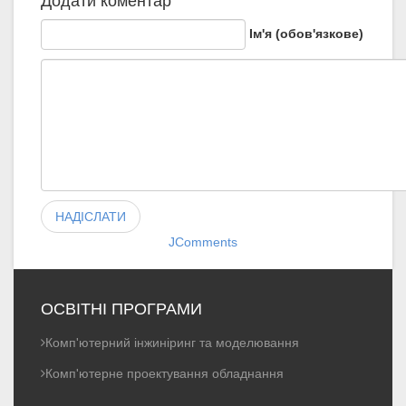
Додати коментар
Ім'я (обов'язкове)
НАДІСЛАТИ
JComments
ОСВІТНІ ПРОГРАМИ
Комп'ютерний інжиніринг та моделювання
Комп'ютерне проектування обладнання