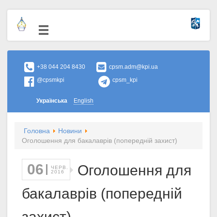
+38 044 204 8430
cpsm.adm@kpi.ua
@cpsmkpi
cpsm_kpi
Українська
English
Головна
Новини
Оголошення для бакалаврів (попередній захист)
06
Оголошення для
ЧЕРВ.
2016
бакалаврів (попередній
захист)