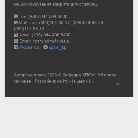
машинобудування відкрита для співпраці.
Тел: (+38) 044 204 8430
Моб. тел: (093)204-30-17; (098)044-95-44;
(099)117-35-12.
Факс: (+38) 044 406 8430
Email: cpsm.adm@kpi.ua
@cpsmkpi
cpsm_kpi
Авторські права 2026 © Кафедра ХПСМ. Усі права
захищені. Розробник сайту -
Івіцький І.І.