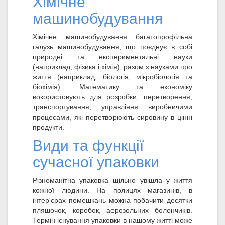
Хімічне
машинобудування
Хімічне машинобудування багатопрофільна
галузь машинобудування, що поєднує в собі
природні та експериментальні науки
(наприклад, фізика і хімія), разом з науками про
життя (наприклад, біологія, мікробіологія та
біохімія). Математику та економіку
вокористовують для розробки, перетворення,
транспортування, управління виробничими
процесами, які перетворюють сировину в цінні
продукти.
Види та функції
сучасної упаковки
Різноманітна упаковка щільно увішла у життя
кожної людини. На полицях магазинів, в
інтер'єрах помешкань можна побачити десятки
пляшочок, коробок, аерозольних болончиків.
Термін існування упаковки в нашому житті може