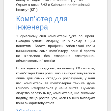
Одним з таких ВНЗ є Київський політехнічний
інститут (КПІ).
Комп'ютер для
інженера
У сучасному світі комп'ютери дуже поширені.
Складно уявити людину, не знайому з цим
поняттям. Багато професій зобов'язані своїм
виникненням саме комп'ютеру, вони б просто
не з'явилися без створення електронно-
обчислювальної техніки.
І хоча відносно недавно, на початку XX століття,
комп'ютери були розкішшю і використовувалися
лише для самих складних розрахунків, у наш
час комп'ютери та комп'ютерна техніка дуже
глибоко інтегрувалися у наше життя. Сучасне
людство залежить від комп'ютерів, що викликає
подиву, якщо розглянути, коли і в яких випадках
вони використовуються.