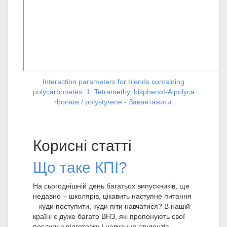
Interaction parameters for blends containing
polycarbonates: 1. Tetramethyl bisphenoI-A polyca
rbonate / polystyrene - Завантажити.
Корисні статті
Що таке КПІ?
На сьогоднішній день багатьох випускників, ще
недавно – школярів, цікавить наступне питання
– куди поступити, куди піти навчатися? В нашій
країні є дуже багато ВНЗ, які пропонують свої
послуги з підготовки і навчання студентів.