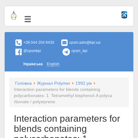
+38 044 204 8430
cpsm.adm@kpi.ua
@cpsmkpi
cpsm_kpi
Українська
English
Головна
Журнал Polymer
1992 рік
Interaction parameters for blends containing
polycarbonates: 1. Tetramethyl bisphenoI-A polyca
rbonate / polystyrene
Interaction parameters for
blends containing