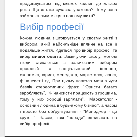
продовжуватися від кількох хвилин до кількох
років. Що ж таке сучасна упаковка? Чому вона
займає стільки місця в нашому житті?
Вибір професії
Кожна людина зіштовхується у своєму житті з
вибором, який найсильніше вплине на все її
подальше життя. Йдеться про вибір професії та
вибір
вищої освіти
. Закінчуючи школу, молоді
люди стикаються з величезним вибором
професій та спеціальностей: інженер,
економіст, юрист, менеджер, маркетолог, логіст,
фінансист і т.д. При цьому навколо можна чути
безліч стереотипних фраз: "Юристи багато
заробляють", "Фінансисти працюють з грошима,
тому у них хороші зарплати", "Маркетолог -
основний людина в будь-якому бізнесі", а часом
і просто без обґрунтування - "Менеджер - це
круто ". Часом, такі "поради" впливають на
вибір професії.