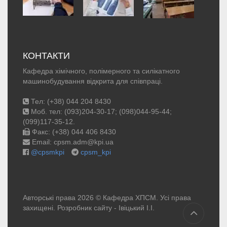
КОНТАКТИ
Кафедра хімічного, полімерного та силікатного
машинобудування відкрита для співпраці.
Тел: (+38) 044 204 8430
Моб. тел: (093)204-30-17; (098)044-95-44;
(099)117-35-12.
Факс: (+38) 044 406 8430
Email: cpsm.adm@kpi.ua
@cpsmkpi
cpsm_kpi
Авторські права 2026 © Кафедра ХПСМ. Усі права
захищені. Розробник сайту -
Івіцький І.І.